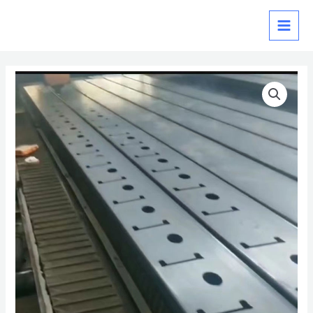
跳
MAIN
至
MEN
内
容